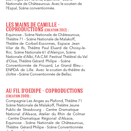
Nationale de Châteauroux. Avec le soutien de
l’Espal, Scène conventionnée.
LES MAINS DE CAMILLE
-
COPRODUCTIONS
:
(c
reation 2012)
Equinoxe - Scène Nationale de
Châteauroux,
Théâtre 71 - Scène Nationale de Malakoff,
Théâtre de Corbeil-Essonnes, Espace Jean
Vilar de Ifs, Théâtre Paul Eluard de Choisy-le-
Roi, Scène Nationale 61 d’Alençon, Scène
Nationale d’Albi, F.A.C.M. Festival Théâtral du Val
d’Oise, Théâtre Gérard Philipe - Scène
Conventionnée de Frouard, Le Grand Bleu –
ENPDA de Lille. Avec le soutien du théâtre du
cloître –Scène Conventionnée de Bellac.
AU FIL D'OE
DIPE - COPRODUCTIONS
:
(
creation 2009)
Compagnie Les Anges au Plafond, Théâtre 71
Scène Nationale de Malakoff, Théâtre Jeune
Public de Strasbourg - Centre Dramatique
National d’Alsace, Atelier du Rhin de Colmar
- Centre Dramatique Régional d’Alsace,
Equinoxe - Scène Nationale de Châteauroux,
Théâtre Gérard Philipe - Scène Conventionnée