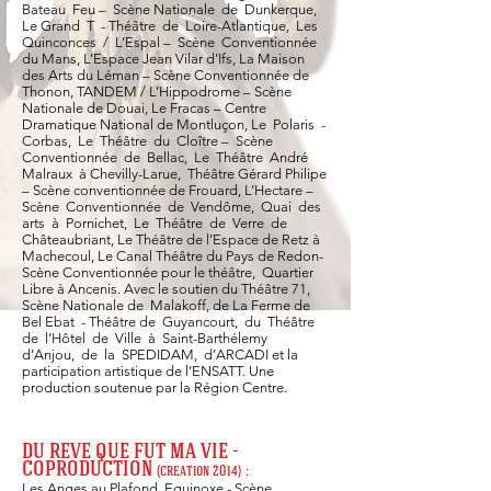
Bateau Feu – Scène Nationale de Dunkerque,
Le Grand T - Théâtre de Loire-Atlantique, Les
Quinconces / L’Espal – Scène Conventionnée
du Mans, L’Espace Jean Vilar d’Ifs, La Maison
des Arts du Léman – Scène Conventionnée de
Thonon, TANDEM / L’Hippodrome – Scène
Nationale de Douai, Le Fracas – Centre
Dramatique National de Montluçon, Le Polaris -
Corbas, Le Théâtre du Cloître – Scène
Conventionnée de Bellac, Le Théâtre André
Malraux à Chevilly-Larue, Théâtre Gérard Philipe
– Scène conventionnée de Frouard, L’Hectare –
Scène Conventionnée de Vendôme, Quai des
arts à Pornichet, Le Théâtre de Verre de
Châteaubriant, Le Théâtre de l’Espace de Retz à
Machecoul, Le Canal Théâtre du Pays de Redon-
Scène Conventionnée pour le théâtre, Quartier
Libre à Ancenis. Avec le soutien du Théâtre 71,
Scène Nationale de Malakoff, de La Ferme de
Bel Ebat - Théâtre de Guyancourt, du Théâtre
de l’Hôtel de Ville à Saint-Barthélemy
d’Anjou, de la SPEDIDAM, d’ARCADI et la
participation artistique de l’ENSATT. Une
production soutenue par la Région Centre.
DU RE
VE QUE FUT MA VIE -
COPRODUCTION
:
(crea
tion 2014)
Les Anges au Plafond, Equinoxe - Scène