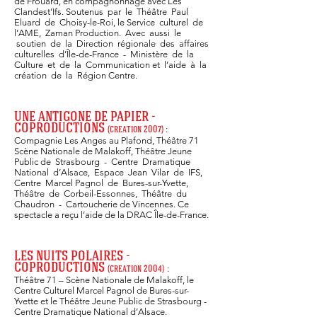
de Frouard, en compagnonnage avec Les
Clandest’Ifs. Soutenus par le Théâtre Paul
Eluard de Choisy-le-Roi, le Service culturel de
l’AME, Zaman Production. Avec aussi le
soutien de la Direction régionale des affaires
culturelles d’Île-de-France - Ministère de la
Culture et de la Communication et l’aide à la
création de la Région Centre.
UNE ANTIGONE DE PAPIER -
COPRODUCTIONS
:
(c
reatio
n 2007)
Compagnie Les Anges au Plafond, Théâtre 71
Scène Nationale de Malakoff, Théâtre Jeune
Public de Strasbourg - Centre Dramatique
National d’Alsace, Espace Jean Vilar de IFS,
Centre Marcel Pagnol de Bures-sur-Yvette,
Théâtre de Corbeil-Essonnes, Théâtre du
Chaudron - Cartoucherie de Vincennes. Ce
spectacle a reçu l’aide de la DRAC Île-de-France.
LES NUITS POLAIRES
-
COPRODUCTIONS
:
(
creation 2004)
Théâtre 71 – Scène Nationale
de Malakoff, le
Centre Culturel Marcel Pagnol de Bures-sur-
Yvette et le Théâtre Jeune Public de Strasbourg -
Centre Dramatique National d’Alsace.