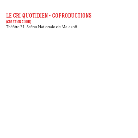
LE CRI QUOTIDIEN
-
COPRODUCTIONS
:
(cre
ation 2000)
Théâtre 71, Scène Nationale de Malakoff
Conception & Réalisation :
Vincent Lenoir
Graphisme :
Cyril Erkens
Contact
Partenaires
Webmaster : Jonas Coutancier
L'équipe