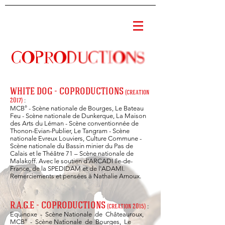
WHITE DOG - COPRODUCTIONS
(creation
:
2017)
MCB° - Scène nationale de Bourges, Le Bateau
Feu - Scène nationale de Dunkerque, La Maison
des Arts du Léman - Scène conventionnée de
Thonon-Evian-Publier,
Le Tangram - Scène
nationale Evreux Louviers, Culture Commune -
Scène nationale du Bassin minier du Pas de
Calais et le Théâtre 71 – Scène nationale de
Malakoff. Avec le soutien d'ARCADI Ile-de-
France, de la SPEDIDAM et de l'ADAMI.
Remerciements et pensées à Nathalie Arnoux.
R.A.G.E - COPRODUCTIONS
:
(creation 2015)
Equinoxe - Scène Nationale de Châteauroux,
MCB° - Scène Nationale de Bourges, Le