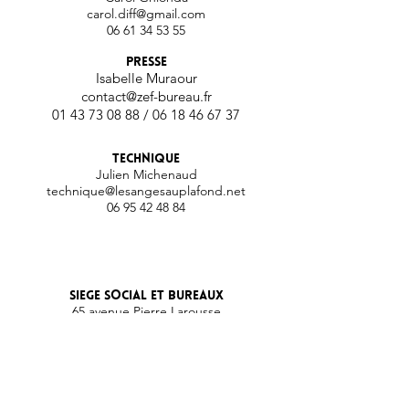
ca
rol.diff@
gmail.com
06 61 34 53 55
PRESSE
Isabelle Muraour
contact
@zef-bureau.fr
01 43 73 08 88
/
06 18 46 67 37
Technique
Julien
Michenaud
technique@lesangesauplafond.net
06 95 42 48 84
Sieg
e social et bureaux
65 avenue Pierre Larousse
92240 Malakoff
Numéro de licence : PLATESV-R-2020-
005288