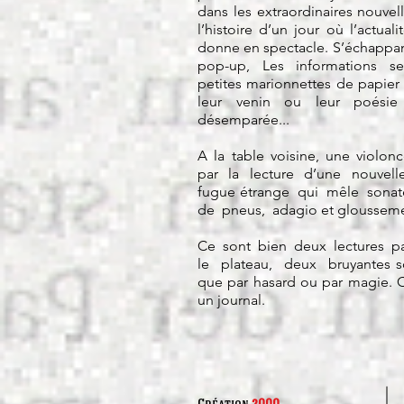
dans les extraordinaires nouvel
l’histoire d’un jour où l’actua
donne en spectacle. S’échappa
pop-up, Les informations s
petites marionnettes de papier p
leur venin ou leur poésie
désemparée...
A la table voisine, une violonc
par la lecture d’une nouvell
fugue étrange qui mêle sonat
de pneus, adagio et glousseme
Ce sont bien deux lectures pa
le plateau, deux bruyantes so
que par hasard ou par magie. C’e
un journal.