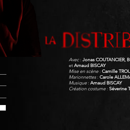
.
Avec
:
Jonas COUTANCIER,
B
et
Arnaud BISCAY
Mise en scène
:
Camille TRO
Marionnettes
:
Carole ALLE
Musique
:
Arnaud BISCAY
Création costume
:
Séverine